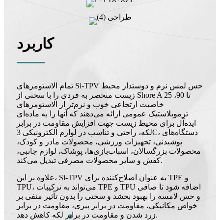
کاربرد
تمام الاستومرهای Si-TPV حس لمس نرم و دوستدار محیط
زیست منحصر به فردی را با سختی از Shore A 25 تا 90،
خاصیت ارتجاعی خوب و نرم‌تر از الاستومرهای
ترموپلاستیک عمومی ارائه می‌دهند که آنها را به ماده‌ای
ایده‌آل برای محیط زیست جهت افزایش مقاومت در برابر
لکه، راحتی و تناسب در لوازم الکترونیکی 3C، دستگاه‌های
پوشیدنی، تجهیزات ورزشی، محصولات مادر و کودک،
محصولات بزرگسالان، اسباب‌بازی‌ها، پوشاک، لوازم جانبی،
کفش و سایر محصولات مصرفی تبدیل می‌کند.
علاوه بر این، Si-TPV به عنوان اصلاح‌کننده برای TPE و
TPU، می‌تواند به ترکیبات TPE و TPU اضافه شود تا صافی
و حس لامسه را بهبود بخشد و سختی را بدون تأثیر منفی بر
خواص مکانیکی، مقاومت در برابر پیری، مقاومت در برابر
زرد شدن و مقاومت در برابر لکه کاهش دهد.