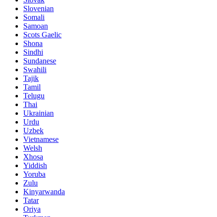
Slovenian
Somali
Samoan
Scots Gaelic
Shona
Sindhi
Sundanese
Swahili
Tajik
Tamil
Telugu
Thai
Ukrainian
Urdu
Uzbek
Vietnamese
Welsh
Xhosa
Yiddish
Yoruba
Zulu
Kinyarwanda
Tatar
Oriya