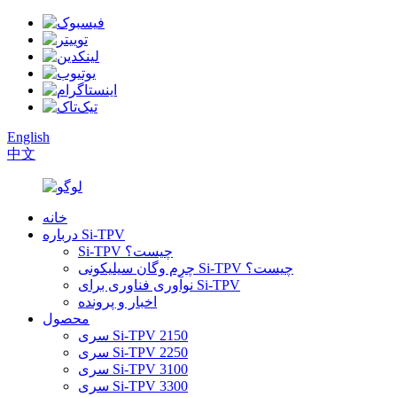
English
中文
خانه
درباره Si-TPV
Si-TPV چیست؟
چرم وگان سیلیکونی Si-TPV چیست؟
نوآوری فناوری برای Si-TPV
اخبار و پرونده
محصول
سری Si-TPV 2150
سری Si-TPV 2250
سری Si-TPV 3100
سری Si-TPV 3300