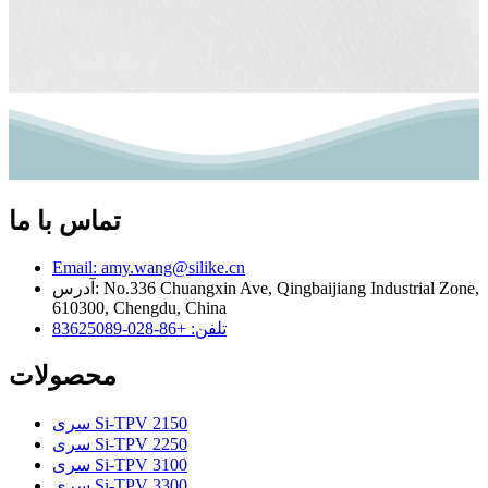
تماس با ما
Email: amy.wang@silike.cn
آدرس: No.336 Chuangxin Ave, Qingbaijiang Industrial Zone,
610300, Chengdu, China
تلفن: +86-028-83625089
محصولات
سری Si-TPV 2150
سری Si-TPV 2250
سری Si-TPV 3100
سری Si-TPV 3300