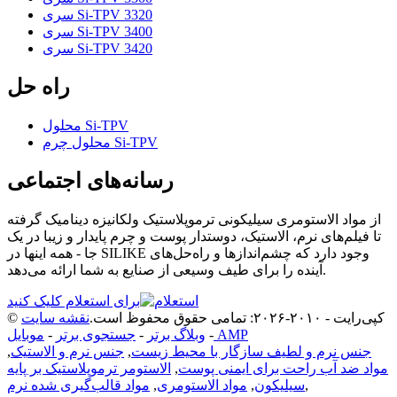
سری Si-TPV 3320
سری Si-TPV 3400
سری Si-TPV 3420
راه حل
محلول Si-TPV
محلول چرم Si-TPV
رسانه‌های اجتماعی
از مواد الاستومری سیلیکونی ترموپلاستیک ولکانیزه دینامیک گرفته
تا فیلم‌های نرم، الاستیک، دوستدار پوست و چرم پایدار و زیبا در یک
جا - همه اینها در SILIKE وجود دارد که چشم‌اندازها و راه‌حل‌های
آینده را برای طیف وسیعی از صنایع به شما ارائه می‌دهد.
برای استعلام کلیک کنید
© کپی‌رایت - ۲۰۱۰-۲۰۲۶: تمامی حقوق محفوظ است.
نقشه سایت
موبایل AMP
-
وبلاگ برتر
-
جستجوی برتر
-
جنس نرم و لطیف سازگار با محیط زیست
,
جنس نرم و الاستیک
,
مواد ضد آب راحت برای ایمنی پوست
,
الاستومر ترموپلاستیک بر پایه
,
سیلیکون
,
مواد الاستومری
,
مواد قالب‌گیری شده نرم