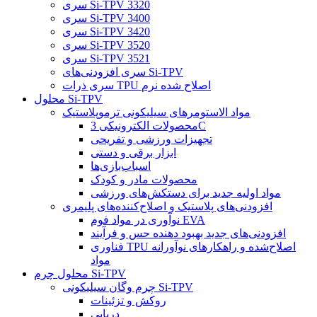
سری Si-TPV 3320
سری Si-TPV 3400
سری Si-TPV 3420
سری Si-TPV 3520
سری Si-TPV 3521
سری افزودنی‌های Si-TPV
سری ذرات TPU اصلاح شده نرم
محلول Si-TPV
مواد الاستومرهای سیلیکونی ترموپلاستیک
محصولات الکترونیکی 3C
تجهیزات ورزشی و تفریحی
ابزار برقی و دستی
اسباب‌بازی‌ها
محصولات مادر و کودک
مواد اولیه جدید برای دستکش‌های ورزشی
افزودنی‌های پلاستیک و اصلاح‌کننده‌های پلیمری
نوآوری در مواد فوم EVA
افزودنی‌های جدید بهبود دهنده حس و فرآیند
فناوری TPU اصلاح‌شده و راهکارهای نوآورانه
مواد
محلول چرم Si-TPV
چرم وگان سیلیکونی Si-TPV
روکش و تزئینات
دریایی