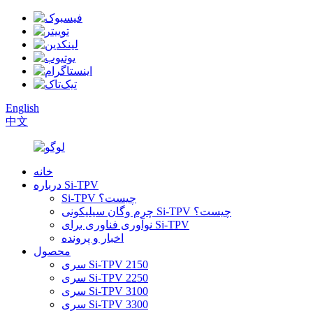
English
中文
خانه
درباره Si-TPV
Si-TPV چیست؟
چرم وگان سیلیکونی Si-TPV چیست؟
نوآوری فناوری برای Si-TPV
اخبار و پرونده
محصول
سری Si-TPV 2150
سری Si-TPV 2250
سری Si-TPV 3100
سری Si-TPV 3300