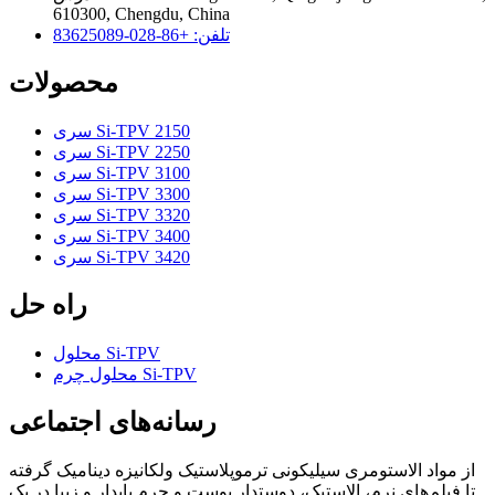
610300, Chengdu, China
تلفن: +86-028-83625089
محصولات
سری Si-TPV 2150
سری Si-TPV 2250
سری Si-TPV 3100
سری Si-TPV 3300
سری Si-TPV 3320
سری Si-TPV 3400
سری Si-TPV 3420
راه حل
محلول Si-TPV
محلول چرم Si-TPV
رسانه‌های اجتماعی
از مواد الاستومری سیلیکونی ترموپلاستیک ولکانیزه دینامیک گرفته
تا فیلم‌های نرم، الاستیک، دوستدار پوست و چرم پایدار و زیبا در یک