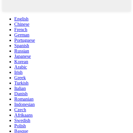
English
Chinese
French
German
Portuguese
Spanish
Russian
Japanese
Korean
Arabic
Irish
Greek
Turkish
Italian
Danish
Romanian
Indonesian
Czech
Afrikaans
Swedish
Polish
Basque