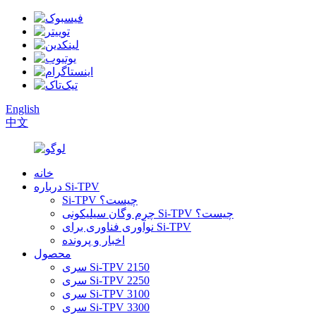
English
中文
خانه
درباره Si-TPV
Si-TPV چیست؟
چرم وگان سیلیکونی Si-TPV چیست؟
نوآوری فناوری برای Si-TPV
اخبار و پرونده
محصول
سری Si-TPV 2150
سری Si-TPV 2250
سری Si-TPV 3100
سری Si-TPV 3300