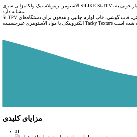
الاستومر ترموپلاستیک ولکانیزاتی سری SILIKE Si-TPV، یک الاستومر سیلیکونی ترموپلاستیک نرم و سازگار با پوست است که چسبندگی بسیار خوبی به PP، PE، PC، ABS، PC/ABS، PA6 و زیرلایه‌های قطبی
مشابه دارد.
Si-TPV نوعی الاستومرهای نرم و انعطاف‌پذیر است که برای قالب‌گیری لمسی ابریشمی روی لوازم الکترونیکی پوشیدنی، لوازم الکترونیکی دستی، قاب گوشی، قاب لوازم جانبی و هدفون برای دستگاه‌های
مزایای کلیدی
01