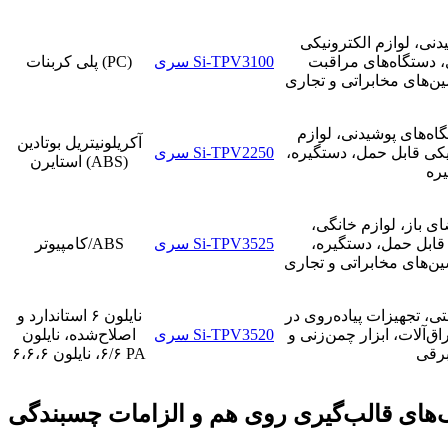
دنی، لوازم الکترونیکی
 دستگاه‌های مراقبت
سری Si-TPV3100
پلی کربنات (PC)
ین‌های مخابراتی و تجاری
ه‌های پوشیدنی، لوازم
آکریلونیتریل بوتادین
نیکی قابل حمل، دستگیره،
سری Si-TPV2250
استایرن (ABS)
ره
 باز، لوازم خانگی،
 قابل حمل، دستگیره،
سری Si-TPV3525
کامپیوتر/ABS
ین‌های مخابراتی و تجاری
ی، تجهیزات پیاده‌روی در
نایلون ۶ استاندارد و
ق‌آلات، ابزار چمن‌زنی و
سری Si-TPV3520
اصلاح‌شده، نایلون
 برقی
۶/۶، نایلون ۶،۶،۶ PA
ک‌های قالب‌گیری روی هم و الزامات چسبندگی