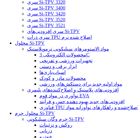
سری Si-TPV 3320
سری Si-TPV 3400
سری Si-TPV 3420
سری Si-TPV 3520
سری Si-TPV 3521
سری افزودنی‌های Si-TPV
سری ذرات TPU اصلاح شده نرم
محلول Si-TPV
مواد الاستومرهای سیلیکونی ترموپلاستیک
محصولات الکترونیکی 3C
تجهیزات ورزشی و تفریحی
ابزار برقی و دستی
اسباب‌بازی‌ها
محصولات مادر و کودک
مواد اولیه جدید برای دستکش‌های ورزشی
افزودنی‌های پلاستیک و اصلاح‌کننده‌های پلیمری
نوآوری در مواد فوم EVA
افزودنی‌های جدید بهبود دهنده حس و فرآیند
ناوری TPU اصلاح‌شده و راهکارهای نوآورانه مواد
محلول چرم Si-TPV
چرم وگان سیلیکونی Si-TPV
روکش و تزئینات
دریایی
خودرو