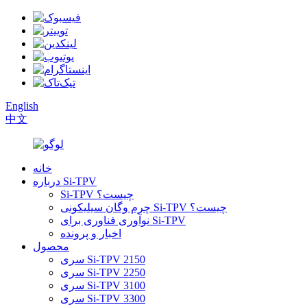
English
中文
خانه
درباره Si-TPV
Si-TPV چیست؟
چرم وگان سیلیکونی Si-TPV چیست؟
نوآوری فناوری برای Si-TPV
اخبار و پرونده
محصول
سری Si-TPV 2150
سری Si-TPV 2250
سری Si-TPV 3100
سری Si-TPV 3300