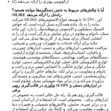
آیا با چالش‌های مربوط به جنس دستگیره‌ها مواجه هستید؟
SILIKE راه‌حل را ارائه می‌دهد.
شرکت SILIKE با توسعه انواع الاستومرهای Si-TPV، این
ماده را به یک ماده همه‌کاره تبدیل کرده است که خواص
لاستیک سیلیکون و الاستومر ترموپلاستیک را دارد. این ماده
سبک، بادوام و مقاوم در برابر سایش و پارگی است و آن را به
انتخابی ایده‌آل برای بسیاری از کاربردها تبدیل می‌کند. این
ماده برای ارائه خدمات به تجهیزات ورزشی و تفریحی،
مراقبت شخصی، ابزارهای برقی و دستی، ابزارهای چمن‌زنی
و باغبانی، اسباب‌بازی‌ها، عینک، بسته‌بندی لوازم آرایشی،
دستگاه‌های مراقبت بهداشتی، دستگاه‌های پوشیدنی هوشمند،
لوازم الکترونیکی قابل حمل، لوازم الکترونیکی دستی، لوازم
خانگی و سایر لوازم خانگی، با احساس لمس نرم و راحت و
بادوام و مقاومت در برابر لکه، نیازهای خاص کاربرد را برای
زیبایی‌شناسی، ایمنی، فناوری‌های ضد میکروبی و چسبندگی
برآورده می‌کند و در برابر مواد شیمیایی بسیار مقاوم است.
نوآوری در قالب‌گیری رویی Si-TPV در ابزارهای دستی و
برقی
قالب‌گیری روی هم یک راه حل عالی است، به خصوص در
ابزارهای برقی - محصولی است که استفاده از آن آسان است
و در برابر ضربه، سایش، واکنش‌های شیمیایی و تغییرات دما
و رطوبت مقاومت می‌کند، و کاملاً نیاز حیاتی برای استفاده از