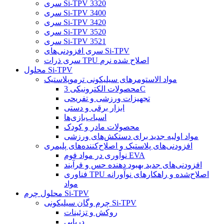
سری Si-TPV 3320
سری Si-TPV 3400
سری Si-TPV 3420
سری Si-TPV 3520
سری Si-TPV 3521
سری افزودنی‌های Si-TPV
سری ذرات TPU اصلاح شده نرم
محلول Si-TPV
مواد الاستومرهای سیلیکونی ترموپلاستیک
محصولات الکترونیکی 3C
تجهیزات ورزشی و تفریحی
ابزار برقی و دستی
اسباب‌بازی‌ها
محصولات مادر و کودک
مواد اولیه جدید برای دستکش‌های ورزشی
افزودنی‌های پلاستیک و اصلاح‌کننده‌های پلیمری
نوآوری در مواد فوم EVA
افزودنی‌های جدید بهبود دهنده حس و فرآیند
فناوری TPU اصلاح‌شده و راهکارهای نوآورانه
مواد
محلول چرم Si-TPV
چرم وگان سیلیکونی Si-TPV
روکش و تزئینات
دریایی