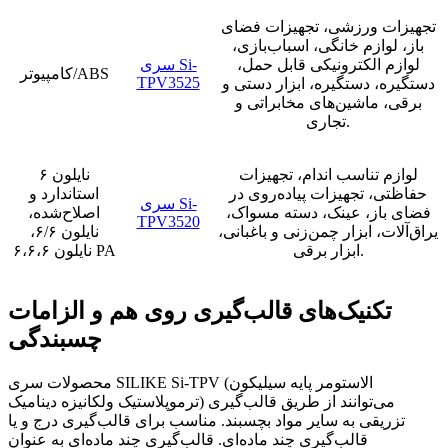
تجهیزات ورزشی، تجهیزات فضای
باز، لوازم خانگی، اسباب‌بازی،
لوازم الکترونیکی قابل حمل،
سری Si-
کامپیوتر/ABS
TPV3525
دستگیره، دستگیره، ابزار دستی و
برقی، ماشین‌های مخابراتی و
تجاری.
لوازم تناسب اندام، تجهیزات
نایلون ۶
حفاظتی، تجهیزات پیاده‌روی در
استاندارد و
سری Si-
فضای باز، عینک، دسته مسواک،
اصلاح‌شده،
TPV3520
یراق‌آلات، ابزار چمن‌زنی و باغبانی،
نایلون ۶/۶،
ابزار برقی.
نایلون ۶،۶،۶ PA
تکنیک‌های قالب‌گیری روی هم و الزامات
چسبندگی
محصولات سری SILIKE Si-TPV (الاستومر پایه سیلیکون
ترموپلاستیک ولکانیزه دینامیک) می‌توانند از طریق قالب‌گیری
تزریقی به سایر مواد بچسبند. مناسب برای قالب‌گیری درج و یا
قالب‌گیری چند ماده‌ای. قالب‌گیری چند ماده‌ای به عنوان