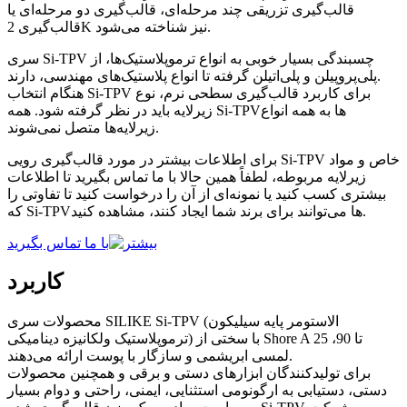
قالب‌گیری تزریقی چند مرحله‌ای، قالب‌گیری دو مرحله‌ای یا
قالب‌گیری 2K نیز شناخته می‌شود.
سری Si-TPV چسبندگی بسیار خوبی به انواع ترموپلاستیک‌ها، از
پلی‌پروپیلن و پلی‌اتیلن گرفته تا انواع پلاستیک‌های مهندسی، دارند.
هنگام انتخاب Si-TPV برای کاربرد قالب‌گیری سطحی نرم، نوع
زیرلایه باید در نظر گرفته شود. همه Si-TPVها به همه انواع
زیرلایه‌ها متصل نمی‌شوند.
برای اطلاعات بیشتر در مورد قالب‌گیری رویی Si-TPV خاص و مواد
زیرلایه مربوطه، لطفاً همین حالا با ما تماس بگیرید تا اطلاعات
بیشتری کسب کنید یا نمونه‌ای از آن را درخواست کنید تا تفاوتی را
که Si-TPVها می‌توانند برای برند شما ایجاد کنند، مشاهده کنید.
با ما تماس بگیرید
کاربرد
محصولات سری SILIKE Si-TPV (الاستومر پایه سیلیکون
ترموپلاستیک ولکانیزه دینامیکی) با سختی از Shore A 25 تا 90،
لمسی ابریشمی و سازگار با پوست ارائه می‌دهند.
برای تولیدکنندگان ابزارهای دستی و برقی و همچنین محصولات
دستی، دستیابی به ارگونومی استثنایی، ایمنی، راحتی و دوام بسیار