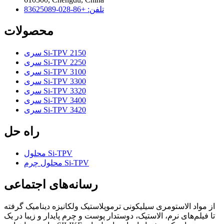
تلفن: +86-028-83625089
محصولات
سری Si-TPV 2150
سری Si-TPV 2250
سری Si-TPV 3100
سری Si-TPV 3300
سری Si-TPV 3320
سری Si-TPV 3400
سری Si-TPV 3420
راه حل
محلول Si-TPV
محلول چرم Si-TPV
رسانه‌های اجتماعی
از مواد الاستومری سیلیکونی ترموپلاستیک ولکانیزه دینامیک گرفته
تا فیلم‌های نرم، الاستیک، دوستدار پوست و چرم پایدار و زیبا در یک