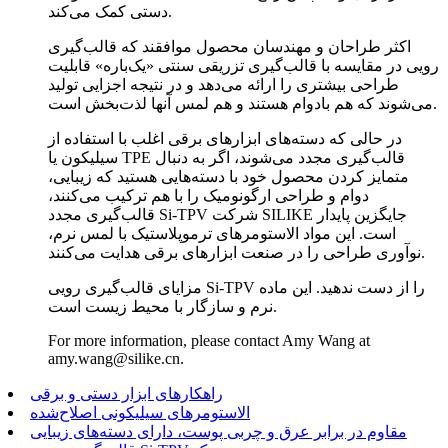
دستی کمک می‌کند.
اکثر طراحان و مهندسان محصول موافقند که قالب‌گیری
رویی در مقایسه با قالب‌گیری تزریقی سنتی «یک‌باره» قابلیت
طراحی بیشتری را ارائه می‌دهد و در نتیجه اجزایی تولید
می‌شوند که هم بادوام هستند و هم لمس آنها لذت‌بخش است.
در حالی که دسته‌های ابزارهای برقی اغلب با استفاده از
سیلیکون یا TPE قالب‌گیری مجدد می‌شوند، اگر به دنبال
متمایز کردن محصول خود با دسته‌هایی هستید که زیبایی،
دوام و طراحی ارگونومیک را با هم ترکیب می‌کنند،
قالب‌گیری مجدد Si-TPV شرکت SILIKE جایگزین پایدار
است. این مواد الاستومرهای ترموپلاستیک با لمس نرم،
نوآوری طراحی را در صنعت ابزارهای برقی هدایت می‌کنند.
مزایای قالب‌گیری رویی Si-TPV را از دست ندهید. این ماده
نرم و سازگار با محیط زیست است.
For more information, please contact Amy Wang at
amy.wang@silike.cn.
راهکارهای ابزار دستی و برقی
الاستومرهای سیلیکونی اصلاح‌شده
مقاوم در برابر عرق و چربی پوست، دارای دسته‌های زیبایی