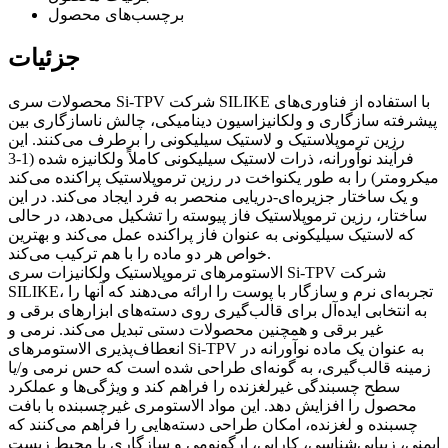
برچسب‌های محصول
جزئیات
محصولات سری Si-TPV شرکت SILIKE با استفاده از فناوری‌های
پیشرفته سازگاری و ولکانیزاسیون دینامیکی، چالش ناسازگاری بین
رزین ترموپلاستیک و لاستیک سیلیکونی را برطرف می‌کنند. این
فرآیند نوآورانه، ذرات لاستیک سیلیکونی کاملاً ولکانیزه شده (1-3
میکرومتر) را به طور یکنواخت در رزین ترموپلاستیک پراکنده می‌کند
و یک ساختار جزیره‌ای-دریایی منحصر به فرد ایجاد می‌کند. در این
ساختار، رزین ترموپلاستیک فاز پیوسته را تشکیل می‌دهد، در حالی
که لاستیک سیلیکونی به عنوان فاز پراکنده عمل می‌کند و بهترین
خواص هر دو ماده را با هم ترکیب می‌کند.
الاستومرهای ترموپلاستیک ولکانیزات سری Si-TPV شرکت
SILIKE، تجربه‌ای نرم و سازگار با پوست را ارائه می‌دهند که آنها را
به انتخابی ایده‌آل برای قالب‌گیری روی دسته‌های ابزارهای برقی و
غیر برقی و همچنین محصولات دستی تبدیل می‌کند. نرمی و
انعطاف‌پذیری الاستومرهای Si-TPV به عنوان یک ماده نوآورانه در
زمینه قالب‌گیری، به گونه‌ای طراحی شده است که حس نرمی و/یا
سطح چسبندگی غیرلغزنده را فراهم کند و ویژگی‌ها و عملکرد
محصول را افزایش دهد. این مواد الاستومری غیرچسبنده با بافت
چسبنده و لغزنده، امکان طراحی دسته‌هایی را فراهم می‌کنند که
ایمنی، زیبایی‌شناسی، کارایی، ارگونومی و سازگاری با محیط زیست