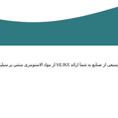
از مواد الاستومری مبتنی بر سیلیکون ترموپلاستیک ولکانیزه دینامی