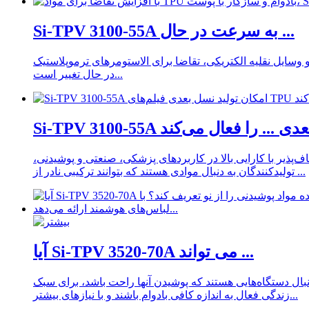
Si-TPV 3100-55A به سرعت در حال ...
ی الاستومرهای ترموپلاستیک (TPE) نسل بعدی از عملکرد مکانیکی اولیه به سمت تجربه کاربری طولانی مدت، راحتی سطح و دوام
در حال تغییر است...
Si-TP نسل بعدی ... را فعال می‌کند
ذیر با کارایی بالا در کاربردهای پزشکی، صنعتی و پوشیدنی،
تولیدکنندگان به دنبال موادی هستند که بتوانند ترکیبی نادر از ...
آیا Si-TPV 3520-70A می تواند ...
نبال دستگاه‌هایی هستند که پوشیدن آنها راحت باشد، برای سبک
زندگی فعال به اندازه کافی بادوام باشند و با نیازهای بیشتر...