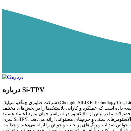
درباره Si-TPV
شرکت فناوری چنگدو سیلیک (Chengdu SILIKE Technology Co., Ltd.) که در سال ۲۰۰۴ تأسیس شد، یکی از تأمین‌کنندگان پیشرو چینی در زمینه افزودنی‌های سیلیکونی و الاستومرهای ترموپلاستیک ولکانیزات
عه داده است که عملکرد و کارایی پلاستیک‌ها را در بخش‌های مختلف
سری Si-TPV، شامل الاستومرهای سیلیکونی ترموپلاستیک ولکانیزه دینامیک، چرم وگان سیلیکونی و فیلم ابری، جایگزین‌های سازگار با محیط زیست برای الاستومرهای سنتی و چرم‌های مصنوعی ارائه می‌دهد.
 خواص ضد آب و رنگ‌های پر جنب و جوش را ارائه می‌دهند و جذابیت
پشتیبانی می‌کنند و با اهداف توسعه سبز جهانی همسو هستند و تضمین