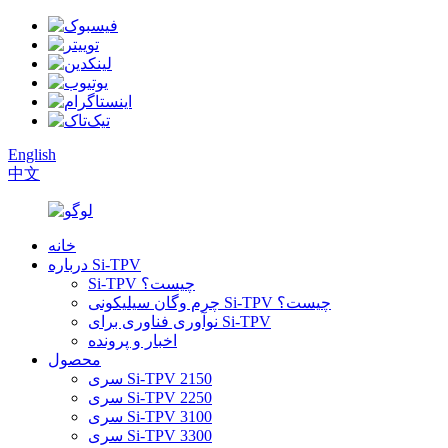
English
中文
خانه
درباره Si-TPV
Si-TPV چیست؟
چرم وگان سیلیکونی Si-TPV چیست؟
نوآوری فناوری برای Si-TPV
اخبار و پرونده
محصول
سری Si-TPV 2150
سری Si-TPV 2250
سری Si-TPV 3100
سری Si-TPV 3300