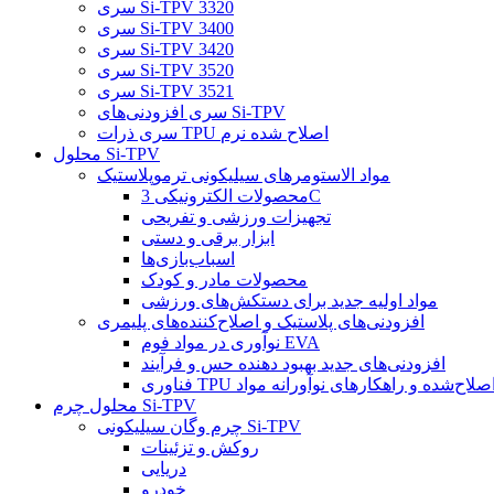
سری Si-TPV 3320
سری Si-TPV 3400
سری Si-TPV 3420
سری Si-TPV 3520
سری Si-TPV 3521
سری افزودنی‌های Si-TPV
سری ذرات TPU اصلاح شده نرم
محلول Si-TPV
مواد الاستومرهای سیلیکونی ترموپلاستیک
محصولات الکترونیکی 3C
تجهیزات ورزشی و تفریحی
ابزار برقی و دستی
اسباب‌بازی‌ها
محصولات مادر و کودک
مواد اولیه جدید برای دستکش‌های ورزشی
افزودنی‌های پلاستیک و اصلاح‌کننده‌های پلیمری
نوآوری در مواد فوم EVA
افزودنی‌های جدید بهبود دهنده حس و فرآیند
ناوری TPU اصلاح‌شده و راهکارهای نوآورانه مواد
محلول چرم Si-TPV
چرم وگان سیلیکونی Si-TPV
روکش و تزئینات
دریایی
خودرو