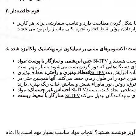
۲. فوم حافظه‌دار
و با شکل گردن مطابقت دارد و تناسب سفارشی برای هر کاربر
3.
حس ابریشمی و سازگار با پوست:
مواد Si-TPV حس ابریشمی سبک و بادوامی را ارائه می‌دهند که نیازی به مراحل پردازش یا پوشش اضافی ندارد. این مواد ضد حساسیت و ملایم با پوست هستند و
اده افزایش دهد
Si-TPV
انعطاف‌پذیری و راحتی:
انعطاف‌پذیری
ظاهری خود را در طول زمان حفظ می‌کنند. آنها همچنین حتی در
مواد Si-TPV
احساس غیر چسبناک:
Si-TPV
:
سازگار با محیط زیست
د مناسب بسیار مهم است. با ادغام Si-TPV و سایر مواد با کیفیت بالا، می‌توانید تضمین کنید که