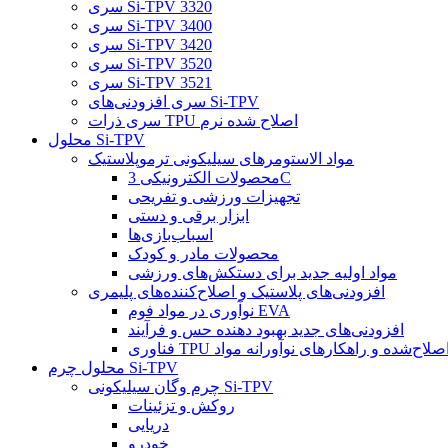
سری Si-TPV 3320
سری Si-TPV 3400
سری Si-TPV 3420
سری Si-TPV 3520
سری Si-TPV 3521
سری افزودنی‌های Si-TPV
سری ذرات TPU اصلاح شده نرم
محلول Si-TPV
مواد الاستومرهای سیلیکونی ترموپلاستیک
محصولات الکترونیکی 3C
تجهیزات ورزشی و تفریحی
ابزار برقی و دستی
اسباب‌بازی‌ها
محصولات مادر و کودک
مواد اولیه جدید برای دستکش‌های ورزشی
افزودنی‌های پلاستیک و اصلاح‌کننده‌های پلیمری
نوآوری در مواد فوم EVA
افزودنی‌های جدید بهبود دهنده حس و فرآیند
ناوری TPU اصلاح‌شده و راهکارهای نوآورانه مواد
محلول چرم Si-TPV
چرم وگان سیلیکونی Si-TPV
روکش و تزئینات
دریایی
خودرو