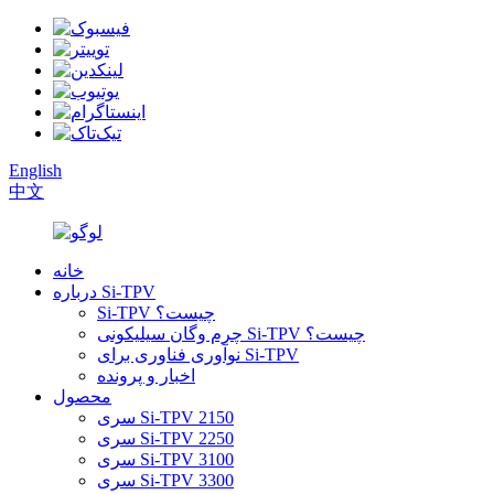
English
中文
خانه
درباره Si-TPV
Si-TPV چیست؟
چرم وگان سیلیکونی Si-TPV چیست؟
نوآوری فناوری برای Si-TPV
اخبار و پرونده
محصول
سری Si-TPV 2150
سری Si-TPV 2250
سری Si-TPV 3100
سری Si-TPV 3300