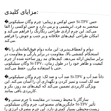
مزایای کلیدی:
حس لوکس و زیبایی: چرم وگان سیلیکونی Si-TPV حس
‎�
منحصر به فرد، ابریشمی و نرمی دارد و حس لوکسی را القا
می‌کند. این چرم آزادی طراحی رنگارنگ را فراهم می‌کند و
امکان طراحی کیف‌های خلاقانه و پر جنب و جوش را فراهم
می‌کند.
دوام و انعطاف‌پذیری: این ماده دوام فوق‌العاده‌ای را با
‎�
استحکام کششی بالا، مقاومت در برابر پارگی و مقاومت در
برابر سایش ارائه می‌دهد. کیف‌های مد روز ساخته شده از چرم
وگان سیلیکونی Si-TPV، کیفیت و ظاهر خود را در طول زمان،
حتی با استفاده مکرر، حفظ می‌کنند.
ضد آب و ضد لک: چرم وگان سیلیکونی Si-TPV ذاتاً ضد آب و
‎�
ضد لک است و تمیز کردن و نگهداری آن را آسان می‌کند. این
ویژگی کاربردی تضمین می‌کند که کیف‌های مد روز، بکر و
کاربردی باقی بمانند.
سازگار با محیط زیست: در مقایسه با چرم سنتی و
‎�
جایگزین‌های مصنوعی، چرم وگان سیلیکونی Si-TPV تأثیر
زیست‌محیطی بسیار کمتری دارد. این چرم مصرف انرژی را