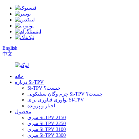
English
中文
خانه
درباره Si-TPV
Si-TPV چیست؟
چرم وگان سیلیکونی Si-TPV چیست؟
نوآوری فناوری برای Si-TPV
اخبار و پرونده
محصول
سری Si-TPV 2150
سری Si-TPV 2250
سری Si-TPV 3100
سری Si-TPV 3300