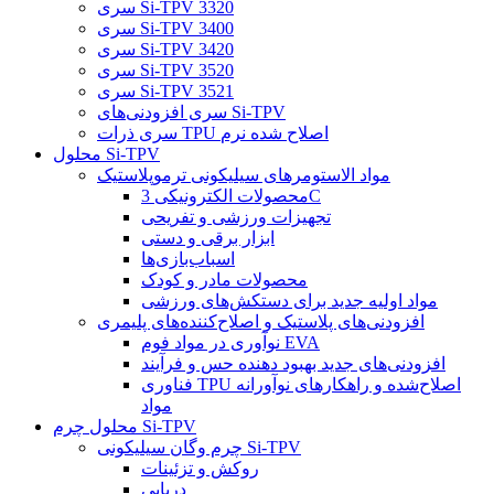
سری Si-TPV 3320
سری Si-TPV 3400
سری Si-TPV 3420
سری Si-TPV 3520
سری Si-TPV 3521
سری افزودنی‌های Si-TPV
سری ذرات TPU اصلاح شده نرم
محلول Si-TPV
مواد الاستومرهای سیلیکونی ترموپلاستیک
محصولات الکترونیکی 3C
تجهیزات ورزشی و تفریحی
ابزار برقی و دستی
اسباب‌بازی‌ها
محصولات مادر و کودک
مواد اولیه جدید برای دستکش‌های ورزشی
افزودنی‌های پلاستیک و اصلاح‌کننده‌های پلیمری
نوآوری در مواد فوم EVA
افزودنی‌های جدید بهبود دهنده حس و فرآیند
فناوری TPU اصلاح‌شده و راهکارهای نوآورانه
مواد
محلول چرم Si-TPV
چرم وگان سیلیکونی Si-TPV
روکش و تزئینات
دریایی