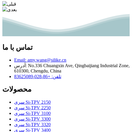
تماس با ما
Email: amy.wang@silike.cn
آدرس: No.336 Chuangxin Ave, Qingbaijiang Industrial Zone,
610300, Chengdu, China
تلفن: +86-028-83625089
محصولات
سری Si-TPV 2150
سری Si-TPV 2250
سری Si-TPV 3100
سری Si-TPV 3300
سری Si-TPV 3320
سری Si-TPV 3400