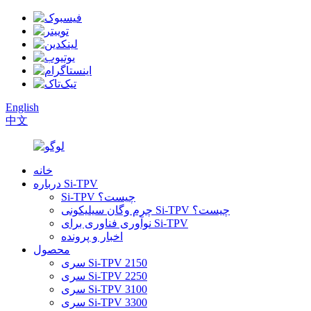
English
中文
خانه
درباره Si-TPV
Si-TPV چیست؟
چرم وگان سیلیکونی Si-TPV چیست؟
نوآوری فناوری برای Si-TPV
اخبار و پرونده
محصول
سری Si-TPV 2150
سری Si-TPV 2250
سری Si-TPV 3100
سری Si-TPV 3300