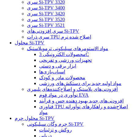
سری Si-TPV 3320
سری Si-TPV 3400
سری Si-TPV 3420
سری Si-TPV 3520
سری Si-TPV 3521
سری افزودنی‌های Si-TPV
سری ذرات TPU اصلاح شده نرم
محلول Si-TPV
مواد الاستومرهای سیلیکونی ترموپلاستیک
محصولات الکترونیکی 3C
تجهیزات ورزشی و تفریحی
ابزار برقی و دستی
اسباب‌بازی‌ها
محصولات مادر و کودک
مواد اولیه جدید برای دستکش‌های ورزشی
افزودنی‌های پلاستیک و اصلاح‌کننده‌های پلیمری
نوآوری در مواد فوم EVA
افزودنی‌های جدید بهبود دهنده حس و فرآیند
فناوری TPU اصلاح‌شده و راهکارهای نوآورانه
مواد
محلول چرم Si-TPV
چرم وگان سیلیکونی Si-TPV
روکش و تزئینات
دریایی