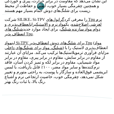
این نشان می‌دهد که مقاومت در برابر حرارت، پیری و خوردگی
و همچنین چقرمگی بسیار خوب، ایمنی و حفاظت از محیط
زیست برای شلنگ‌های دوش حمام بسیار مهم هستند.
شرکت SILIKE، Si-TPV را معرفی کرد
گرانول‌های Tpu نرم
لغزشی اصلاح‌شده
، یک
مواد نرم و الاستیک
برای
انعطاف‌پذیری و
دوام مواد سازنده شیلنگ
، برای ایجاد موارد جدید
شیلنگ های
.
انعطاف پذیر Tpu
مواد
(
مواد Si-TPV برای شلنگ‌های دوش انعطاف‌پذیر Tpu
این
) انعطاف‌پذیری لاستیک را با
شیلنگ، مواد برای شیلنگ‌های داخلی
مزایای فرآوری ترموپلاستیک‌ها ترکیب می‌کند. مزایای آن عبارتند
از مقاوم در برابر سایش، مقاوم در برابر پیری، مقاوم در برابر
مواد شیمیایی، مقاوم در برابر لکه و تمیز کردن آسان، فاقد
نرم‌کننده‌ها و سایر مواد مضر، ۱۰۰٪ قابل بازیافت، با لمس
ابریشمی فوق‌العاده و سازگار با پوست، به راحتی متورم و تغییر
شکل نمی‌دهد، چقرمگی خوب، خاصیت ارتجاعی نرم و اشباع
رنگ بالا، با ثبات رنگ بهتر.