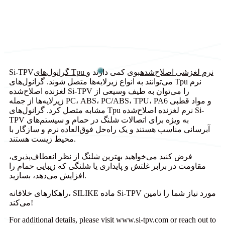
گرانول‌های Tpu نرم لغزشی اصلاح‌شده
بوی کمی دارند و
Si-TPV
می‌توانند به انواع زیرلایه‌ها متصل شوند. گرانول‌های Tpu نرم
لغزنده اصلاح‌شده Si-TPV را می‌توان به طیف وسیعی از
زیرلایه‌ها از جمله PC، ABS، PC/ABS، TPU، PA6 و مواد قطبی
مشابه متصل کرد. گرانول‌های Tpu نرم لغزنده اصلاح‌شده Si-
TPV به ویژه برای اتصالات شلنگ در حمام و سیستم‌های
آبرسانی مناسب هستند و یک راه‌حل فوق‌العاده نرم و سازگار با
محیط زیست هستند.
فرض کنید می‌خواهید بهترین شلنگ از نظر انعطاف‌پذیری،
مقاومت در برابر غلتش و پایداری یا شلنگی که زیبایی حمام را
افزایش می‌دهد، بسازید.
راهکارهای خلاقانه، SILIKE ماده Si-TPV مورد نیاز شما را تامین
می‌کند!
For additional details, please visit www.si-tpv.com or reach out to