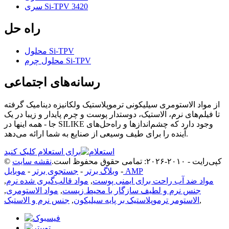
سری Si-TPV 3420
راه حل
محلول Si-TPV
محلول چرم Si-TPV
رسانه‌های اجتماعی
از مواد الاستومری سیلیکونی ترموپلاستیک ولکانیزه دینامیک گرفته
تا فیلم‌های نرم، الاستیک، دوستدار پوست و چرم پایدار و زیبا در یک
جا - همه اینها در SILIKE وجود دارد که چشم‌اندازها و راه‌حل‌های
آینده را برای طیف وسیعی از صنایع به شما ارائه می‌دهد.
برای استعلام کلیک کنید
© کپی‌رایت - ۲۰۱۰-۲۰۲۶: تمامی حقوق محفوظ است.
نقشه سایت
موبایل AMP
-
وبلاگ برتر
-
جستجوی برتر
-
مواد ضد آب راحت برای ایمنی پوست
,
مواد قالب‌گیری شده نرم
,
جنس نرم و لطیف سازگار با محیط زیست
,
مواد الاستومری
,
,
الاستومر ترموپلاستیک بر پایه سیلیکون
,
جنس نرم و الاستیک