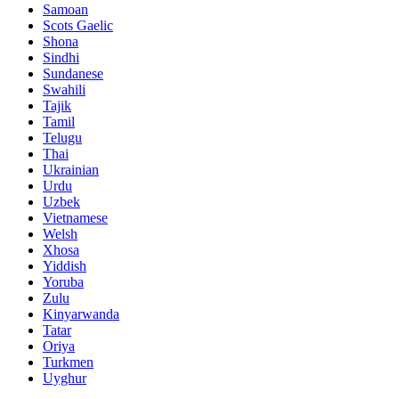
Samoan
Scots Gaelic
Shona
Sindhi
Sundanese
Swahili
Tajik
Tamil
Telugu
Thai
Ukrainian
Urdu
Uzbek
Vietnamese
Welsh
Xhosa
Yiddish
Yoruba
Zulu
Kinyarwanda
Tatar
Oriya
Turkmen
Uyghur