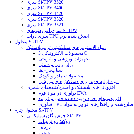
سری Si-TPV 3320
سری Si-TPV 3400
سری Si-TPV 3420
سری Si-TPV 3520
سری Si-TPV 3521
سری افزودنی‌های Si-TPV
سری ذرات TPU اصلاح شده نرم
محلول Si-TPV
مواد الاستومرهای سیلیکونی ترموپلاستیک
محصولات الکترونیکی 3C
تجهیزات ورزشی و تفریحی
ابزار برقی و دستی
اسباب‌بازی‌ها
محصولات مادر و کودک
مواد اولیه جدید برای دستکش‌های ورزشی
افزودنی‌های پلاستیک و اصلاح‌کننده‌های پلیمری
نوآوری در مواد فوم EVA
افزودنی‌های جدید بهبود دهنده حس و فرآیند
ناوری TPU اصلاح‌شده و راهکارهای نوآورانه مواد
محلول چرم Si-TPV
چرم وگان سیلیکونی Si-TPV
روکش و تزئینات
دریایی
خودرو