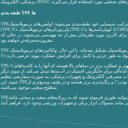
طبقه بندی TPE ها
TPEها بر اساس ترکیب شیمیایی خود طبقه‌بندی می‌شوند: اولفین‌های ترموپلاستیک (TPE-O)، ترکیبات استایرنی (TPE-S)، ولکانیزات‌ها
(TPE-V)، پلی‌یورتان‌های ترموپلاستیک (TPE-U)، کوپلی‌استرها (COPE) و کوپلی‌آمیدها (COPA). در بسیاری از موارد، TPEهایی مانند
اربرد مورد نظرشان بیش از حد مهندسی می‌شوند، در حالی که TPE-S یا TPE-V انتخابی مناسب‌تر و
مقرون‌به‌صرفه‌تر خواهند بود.
TPE های مرسوم عموماً از مخلوط فیزیکی لاستیک و رزین‌های ترموپلاستیک تشکیل شده‌اند. با این حال، ولکانیزه‌های ترموپلاستیک (TPE-
TPE-Vها دارای مانایی فشاری پایین‌تر، مقاومت شیمیایی و سایشی بهتر و عملکرد برتر در دماهای بالا هستند که آنها را به کاندیداهای
ایده‌آلی برای جایگزینی لاستیک در آب‌بندها تبدیل می‌کند. از سوی دیگر، TPEهای معمولی، تطبیق‌پذیری فرمولاسیون بیشتری ارائه می‌دهند
حصولات مصرفی، الکترونیک و تجهیزات پزشکی، به صورت سفارشی تنظیم
شوند. این TPEها معمولاً دارای استحکام کششی بالاتر، الاستیسیته بهتر ("شکننده بودن") و رنگ‌پذیری برتر هستند و در طیف وسیع‌تری از
سطوح سختی موجود می‌باشند.
TPEها همچنین می‌توانند طوری فرموله شوند که به زیرلایه‌های سفت و سختی مانند PC، ABS، HIPS و نایلون بچسبند و چسبندگی نرمی