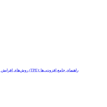
روش‌های افزایش مقاومت در برابر خراش و آسیب در الاستومرهای ترموپلاستیک (TPE): راهنمای جامع افزودنی‌ها