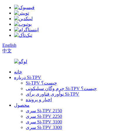
English
中文
خانه
درباره Si-TPV
Si-TPV چیست؟
چرم وگان سیلیکونی Si-TPV چیست؟
نوآوری فناوری برای Si-TPV
اخبار و پرونده
محصول
سری Si-TPV 2150
سری Si-TPV 2250
سری Si-TPV 3100
سری Si-TPV 3300