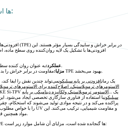
افزودنی‌های زیر معمولاً برای بهبود مقاومت در برابر خراش و آسیب TPEها استفاده می‌شوند:
افزودنی‌های سیلیک
افزودنی‌ها با تشکیل یک لایه روان‌کننده روی سطح ماده، 
به عنوان روان کننده سطح عمل می کند و اصطکاک و سایش را کاهش می دهد.
عملکرد:
مقاومت در برابر خراش را بدون تأثیر قابل توجه بر خواص مکانیکی یا انعطاف‌پذیری TPE بهبود می‌بخشد.
مزایا:
، یک رمان
افزودنی بر پایه سیلیکون
می‌تواند چندین نقش را ایفا کند، م
الاستومرهای ترموپلاستیک، اصلاح‌کننده برای الاستومرهای ترموپلا
سری SILIKE Si-TPV یک ...
الاستومر ترموپلاستیک ولکانیزه دینامیکی بر پایه
سیلیکون
را با خواص مطلوب سیلیکون، م
مواد همچنین قابل بازیافت و استفاده مجدد در فرآیندهای تولید سنتی هستند.
در TPE ها گنجانده شده است، مزایای آن شامل موارد زیر است: