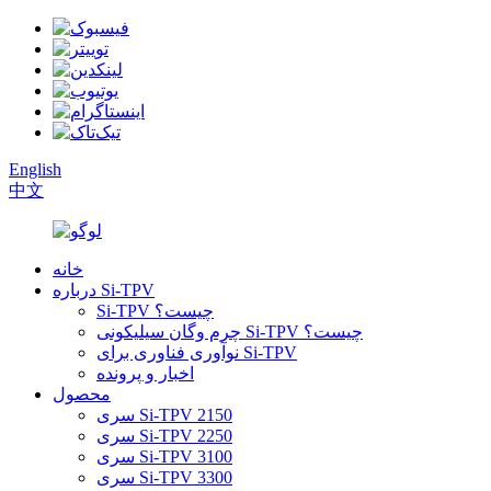
English
中文
خانه
درباره Si-TPV
Si-TPV چیست؟
چرم وگان سیلیکونی Si-TPV چیست؟
نوآوری فناوری برای Si-TPV
اخبار و پرونده
محصول
سری Si-TPV 2150
سری Si-TPV 2250
سری Si-TPV 3100
سری Si-TPV 3300