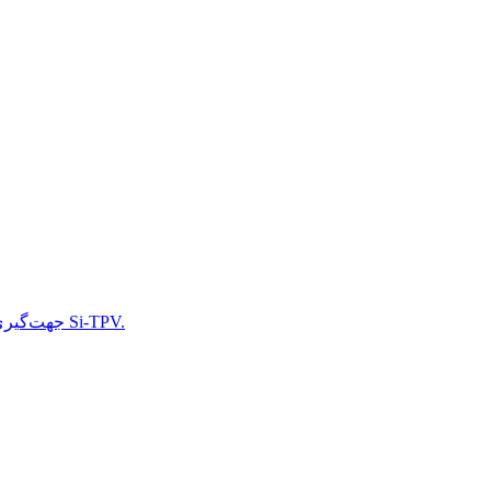
جهت‌گیری جدید مواد برای مسواک‌های برقی - مواد قالب‌گیری شده نرم Si-TPV.