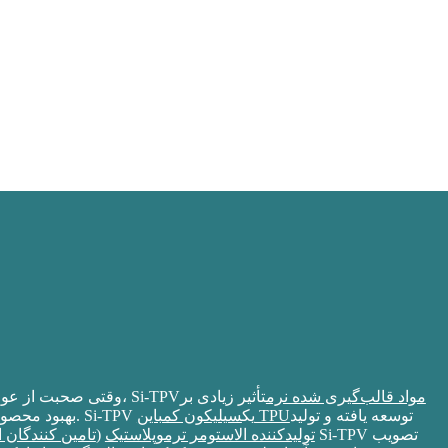
مواد قالب‌گیری شده نرم
تأثیر زیادی بر
وقتی صحبت از عواملی مانند تجربه مصرف‌کننده یا ارگونومی می‌شود، Si-TPV
توسعه یافته و تولید
سیلیکون کمباین TPU
بهبود محصولات مختلف مانند مسواک برقی و غیره داشته است. Si-TPV یک
تولیدکننده الاستومر ترموپلاستیک
(
تامین کنندگان 