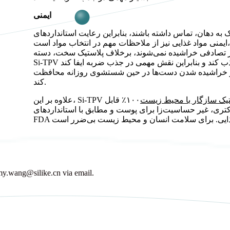
ایمنی
هان، تماس داشته باشند، بنابراین رعایت استانداردهای FDA و الزامات
Si-TP
ر تصادفی خراشیده نمی‌شوند، برخلاف پلاستیک سخت، دسته
Si-TPV می‌تواند انرژی را جذب کند و بنابراین نقش مهمی در جذب ضربه ایفا کند. Si-TPV یک ماده سازگار با پوست با نرمی و
 از خراشیده شدن دست‌ها در حین شستشوی روزانه محافظت
کند.
تیک سازگار با محیط زیست
۱۰۰٪ قابل
اکتری، غیر حساسیت‌زا برای پوست و مطابق با استانداردهای
amy.wang@silike.cn via email.