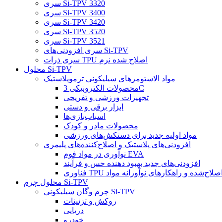
سری Si-TPV 3320
سری Si-TPV 3400
سری Si-TPV 3420
سری Si-TPV 3520
سری Si-TPV 3521
سری افزودنی‌های Si-TPV
سری ذرات TPU اصلاح شده نرم
محلول Si-TPV
مواد الاستومرهای سیلیکونی ترموپلاستیک
محصولات الکترونیکی 3C
تجهیزات ورزشی و تفریحی
ابزار برقی و دستی
اسباب‌بازی‌ها
محصولات مادر و کودک
مواد اولیه جدید برای دستکش‌های ورزشی
افزودنی‌های پلاستیک و اصلاح‌کننده‌های پلیمری
نوآوری در مواد فوم EVA
افزودنی‌های جدید بهبود دهنده حس و فرآیند
ناوری TPU اصلاح‌شده و راهکارهای نوآورانه مواد
محلول چرم Si-TPV
چرم وگان سیلیکونی Si-TPV
روکش و تزئینات
دریایی
خودرو