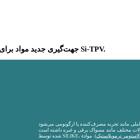
جهت‌گیری جدید مواد برای مسواک‌های برقی - مواد قالب‌گیری شده نرم Si-TPV.
الاستومر ترموپلاستیک
). مواد Si-TPV تصویب
شده توسط SILIKE، a